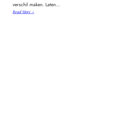
verschil maken. Laten…
:
Read More →
De
juiste
uitrusting
kiezen
voor
buitensportactiviteiten