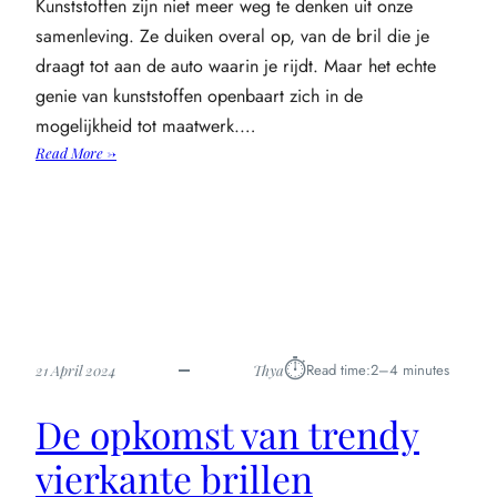
Kunststoffen zijn niet meer weg te denken uit onze
samenleving. Ze duiken overal op, van de bril die je
draagt tot aan de auto waarin je rijdt. Maar het echte
genie van kunststoffen openbaart zich in de
mogelijkheid tot maatwerk.…
:
Read More →
De
veelzijdigheid
van
kunststoffen
op
maat
⏱︎
Read time:
2–4 minutes
21 April 2024
Thya
De opkomst van trendy
vierkante brillen