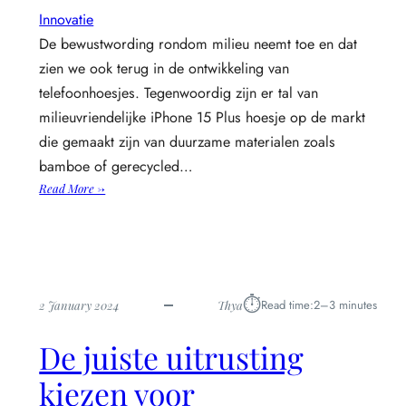
Innovatie
De bewustwording rondom milieu neemt toe en dat
zien we ook terug in de ontwikkeling van
telefoonhoesjes. Tegenwoordig zijn er tal van
milieuvriendelijke iPhone 15 Plus hoesje op de markt
die gemaakt zijn van duurzame materialen zoals
bamboe of gerecycled…
:
Read More →
De
opkomst
van
milieuvriendelijke
hoesjes
⏱︎
Read time:
2–3 minutes
2 January 2024
Thya
De juiste uitrusting
kiezen voor