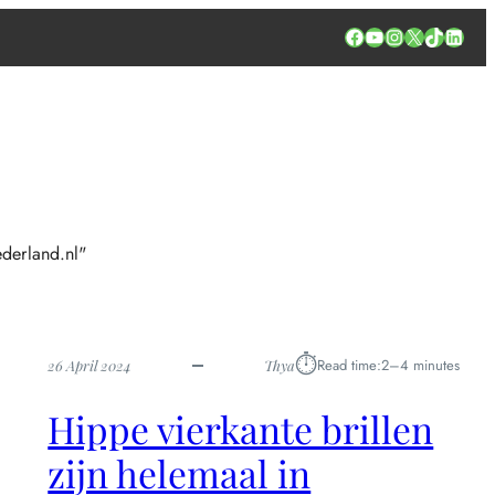
Facebook
YouTube
Instagram
X
TikTok
Linked
derland.nl"
⏱︎
Read time:
2–4 minutes
26 April 2024
Thya
Hippe vierkante brillen
zijn helemaal in