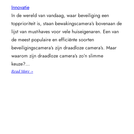
Innovatie
In de wereld van vandaag, waar beveiliging een
topprioriteit is, staan bewakingscamera’s bovenaan de
lijst van must-haves voor vele huiseigenaren. Een van
de meest populaire en efficiënte soorten
beveiligingscamera’s zijn draadloze camera’s. Maar
waarom zijn draadloze camera’s zo’n slimme
keuze?…
:
Read More →
Waarom
draadloze
camera’s
een
slimme
keuze
zijn