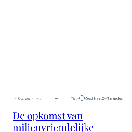
vierkante
brillen
zijn
helemaal
in
⏱︎
Read time:
2–3 minutes
26 February 2024
Thya
De opkomst van
milieuvriendelijke