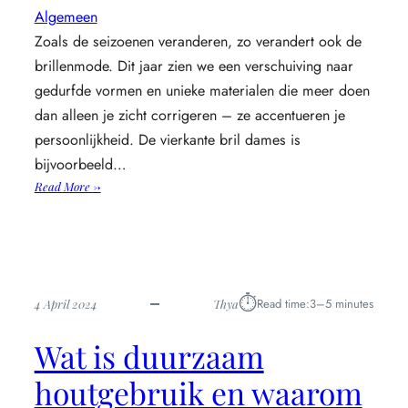
Algemeen
Zoals de seizoenen veranderen, zo verandert ook de
brillenmode. Dit jaar zien we een verschuiving naar
gedurfde vormen en unieke materialen die meer doen
dan alleen je zicht corrigeren – ze accentueren je
persoonlijkheid. De vierkante bril dames is
bijvoorbeeld…
:
Read More →
De
nieuwste
trends
in
brillenmode
⏱︎
Read time:
3–5 minutes
4 April 2024
Thya
voor
vrouwen
Wat is duurzaam
houtgebruik en waarom