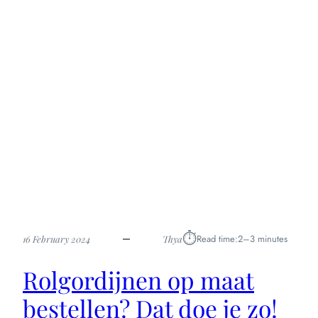
opkomst
van
trendy
vierkante
brillen
⏱︎
Read time:
2–3 minutes
16 February 2024
Thya
Rolgordijnen op maat
bestellen? Dat doe je zo!