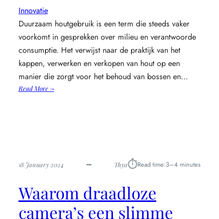
Innovatie
Duurzaam houtgebruik is een term die steeds vaker
voorkomt in gesprekken over milieu en verantwoorde
consumptie. Het verwijst naar de praktijk van het
kappen, verwerken en verkopen van hout op een
manier die zorgt voor het behoud van bossen en…
:
Read More →
Wat
is
duurzaam
houtgebruik
en
waarom
⏱︎
is
Read time:
3–4 minutes
18 January 2024
Thya
het
belangrijk
Waarom draadloze
camera’s een slimme