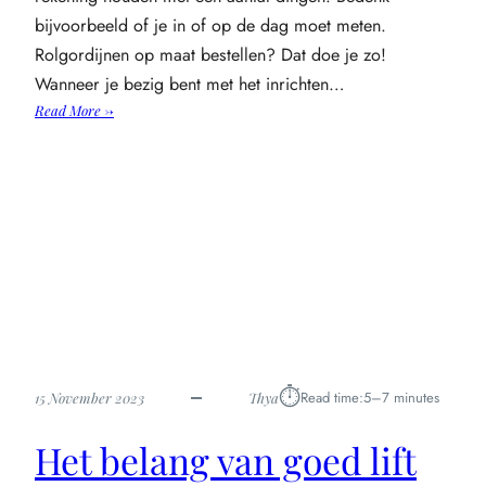
bijvoorbeeld of je in of op de dag moet meten.
Rolgordijnen op maat bestellen? Dat doe je zo!
Wanneer je bezig bent met het inrichten…
:
Read More →
Rolgordijnen
op
maat
bestellen?
Dat
doe
je
zo!
⏱︎
Read time:
5–7 minutes
15 November 2023
Thya
Het belang van goed lift