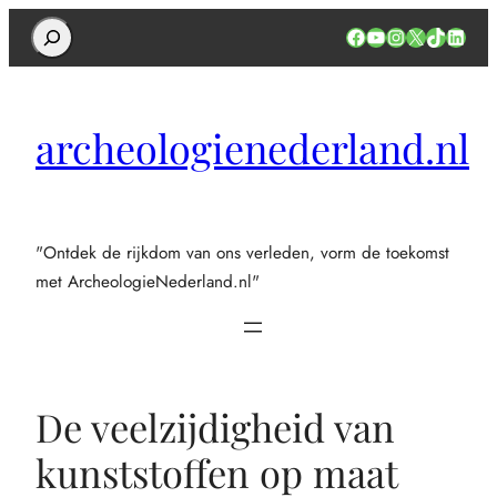
Search
Facebook
YouTube
Instagram
X
TikTok
Linked
archeologienederland.nl
"Ontdek de rijkdom van ons verleden, vorm de toekomst
met ArcheologieNederland.nl"
De veelzijdigheid van
kunststoffen op maat