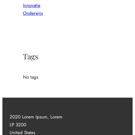
Innovatie
Onderwijs
Tags
No tags
2020 Lorem Ipsum, Lorem
LP 3200
United States