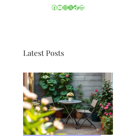
Facebook
YouTube
Instagram
X
TikTok
LinkedIn
Latest Posts
Slimme en stijlvolle tuinmeubels voor