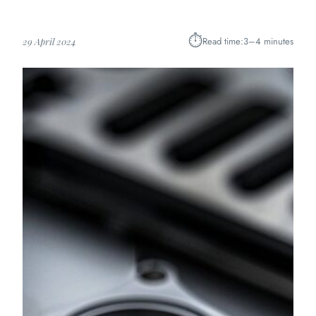
⏱︎
Read time:
3–4 minutes
29 April 2024