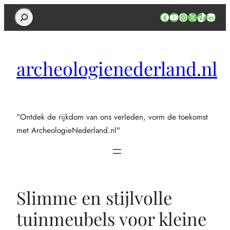
Search
Facebook
YouTube
Instagram
X
TikTok
Linked
archeologienederland.nl
"Ontdek de rijkdom van ons verleden, vorm de toekomst
met ArcheologieNederland.nl"
Slimme en stijlvolle
tuinmeubels voor kleine