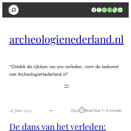
Search
Facebook
YouTube
Instagram
X
TikTok
Linked
archeologienederland.nl
"Ontdek de rijkdom van ons verleden, vorm de toekomst
met ArcheologieNederland.nl"
⏱︎
Read time:
1–2 minutes
26 June 2023
Thya
De dans van het verleden: