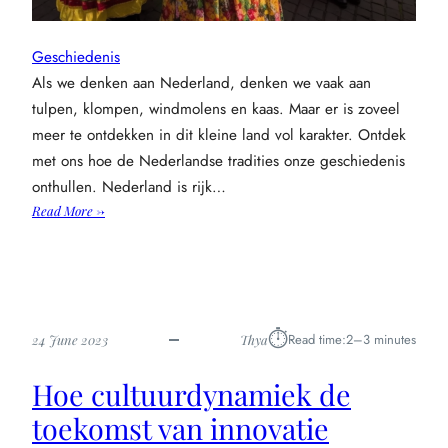
Geschiedenis
Als we denken aan Nederland, denken we vaak aan
tulpen, klompen, windmolens en kaas. Maar er is zoveel
meer te ontdekken in dit kleine land vol karakter. Ontdek
met ons hoe de Nederlandse tradities onze geschiedenis
onthullen. Nederland is rijk…
:
Read More →
De
dans
van
het
verleden:
⏱︎
Read time:
2–3 minutes
24 June 2023
Thya
nederlandse
tradities
Hoe cultuurdynamiek de
onthullen
onze
toekomst van innovatie
geschiedenis