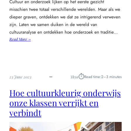
Cultuur en onderzoek lijken op het eerste gezicht
misschien twee totaal verschillende werelden. Maar als we
dieper graven, ontdekken we dat ze intrigerend verweven
zijn. Laten we samen duiken in de wereld van
cultuuranalyse en ontdekken hoe onderzoek en traditie…
:
Read More →
Duik
in
de
wereld
van
⏱︎
Read time:
2–3 minutes
23 June 2023
Thya
cultuuranalyse:
onderzoek
Hoe cultuurkleurig onderwijs
ontmoet
traditie
onze klassen verrijkt en
verbindt