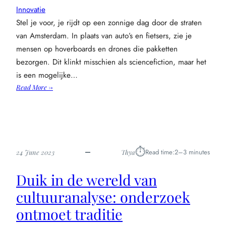
Innovatie
Stel je voor, je rijdt op een zonnige dag door de straten
van Amsterdam. In plaats van auto’s en fietsers, zie je
mensen op hoverboards en drones die pakketten
bezorgen. Dit klinkt misschien als sciencefiction, maar het
is een mogelijke…
:
Read More →
Hoe
cultuurdynamiek
de
toekomst
van
⏱︎
Read time:
2–3 minutes
24 June 2023
Thya
innovatie
beïnvloedt
Duik in de wereld van
cultuuranalyse: onderzoek
ontmoet traditie