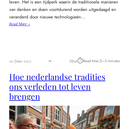
leven. Het is een tijdperk waarin de traditionele manieren
van denken en doen voortdurend worden uitgedaagd en
veranderd door nieuwe technologieën…
:
Read More →
Hoe
digitalisering
onze
cultuur
verandert
⏱︎
Read time:
2–3 minutes
20 June 2023
Thya
en
vormt:
Hoe nederlandse tradities
een
blik
ons verleden tot leven
op
brengen
de
toekomst