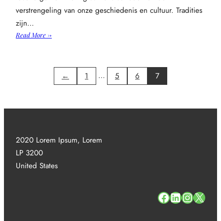
verstrengeling van onze geschiedenis en cultuur. Tradities
zijn…
:
Read More →
Hoe
nederlandse
tradities
…
←
1
5
6
7
ons
verleden
tot
leven
brengen
2020 Lorem Ipsum, Lorem
LP 3200
United States
#
#
#
#