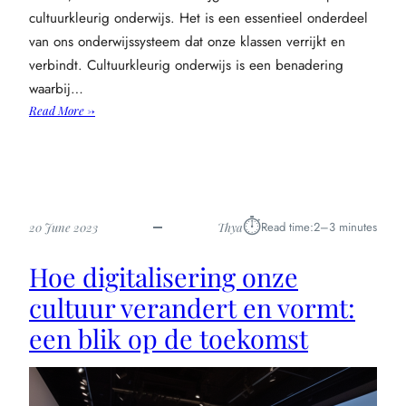
cultuurkleurig onderwijs. Het is een essentieel onderdeel
van ons onderwijssysteem dat onze klassen verrijkt en
verbindt. Cultuurkleurig onderwijs is een benadering
waarbij…
:
Read More →
Hoe
cultuurkleurig
onderwijs
onze
klassen
⏱︎
Read time:
2–3 minutes
20 June 2023
Thya
verrijkt
en
Hoe digitalisering onze
verbindt
cultuur verandert en vormt:
een blik op de toekomst