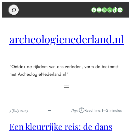
Search
Facebook
YouTube
Instagram
X
TikTok
Linked
archeologienederland.nl
"Ontdek de rijkdom van ons verleden, vorm de toekomst
met ArcheologieNederland.nl"
⏱︎
Read time:
1–2 minutes
5 July 2023
Thya
Een kleurrijke reis: de dans