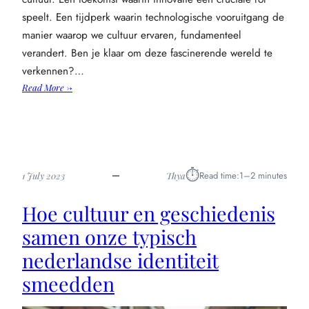
speelt. Een tijdperk waarin technologische vooruitgang de
manier waarop we cultuur ervaren, fundamenteel
verandert. Ben je klaar om deze fascinerende wereld te
verkennen?…
:
Read More →
Het
nieuwe
tijdperk
van
cultuur:
⏱︎
Read time:
1–2 minutes
1 July 2023
Thya
innovatieve
veranderingen
Hoe cultuur en geschiedenis
en
vooruitzichten
samen onze typisch
nederlandse identiteit
smeedden