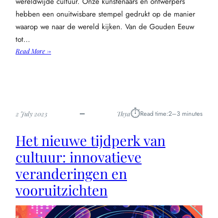
wereldwijde cultuur. Onze kunstenaars en ontwerpers
hebben een onuitwisbare stempel gedrukt op de manier
waarop we naar de wereld kijken. Van de Gouden Eeuw
tot…
:
Read More →
Hoe
nederlandse
kunst
de
wereldwijde
⏱︎
Read time:
2–3 minutes
2 July 2023
Thya
cultuur
vormgeeft
Het nieuwe tijdperk van
cultuur: innovatieve
veranderingen en
vooruitzichten