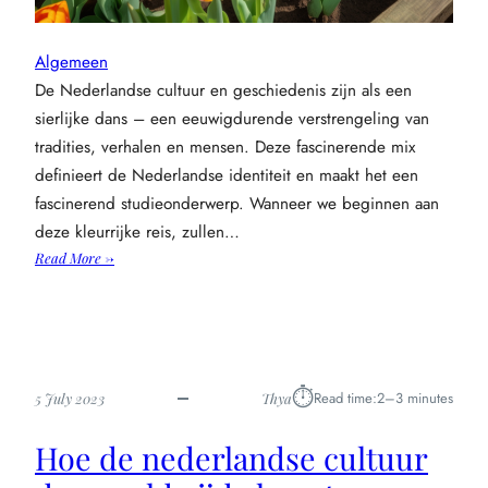
Algemeen
De Nederlandse cultuur en geschiedenis zijn als een
sierlijke dans – een eeuwigdurende verstrengeling van
tradities, verhalen en mensen. Deze fascinerende mix
definieert de Nederlandse identiteit en maakt het een
fascinerend studieonderwerp. Wanneer we beginnen aan
deze kleurrijke reis, zullen…
:
Read More →
Een
kleurrijke
reis:
de
dans
⏱︎
Read time:
2–3 minutes
5 July 2023
Thya
van
cultuur
Hoe de nederlandse cultuur
en
geschiedenis