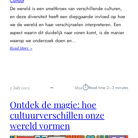
Cultuur
De wereld is een smeltkroes van verschillende culturen,
en deze diversiteit heeft een diepgaande invloed op hoe
we de wereld en haar verschijnselen interpreteren. Een
aspect waarin dit duidelijk naar voren komt, is de manier
waarop we onderzoek doen en…
:
Read More →
Hoe
cultuur
onze
kijk
op
⏱︎
Read time:
2–3 minutes
3 July 2023
Thya
onderzoeksmethoden
beïnvloedt:
Ontdek de magie: hoe
een
diepgaande
cultuurverschillen onze
analyse
wereld vormen