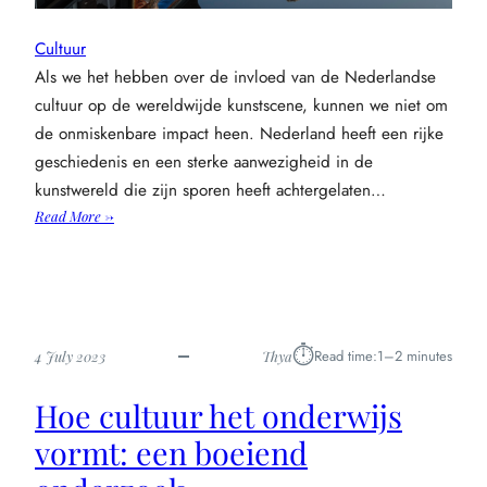
Cultuur
Als we het hebben over de invloed van de Nederlandse
cultuur op de wereldwijde kunstscene, kunnen we niet om
de onmiskenbare impact heen. Nederland heeft een rijke
geschiedenis en een sterke aanwezigheid in de
kunstwereld die zijn sporen heeft achtergelaten…
:
Read More →
Hoe
de
nederlandse
cultuur
de
⏱︎
Read time:
1–2 minutes
4 July 2023
Thya
wereldwijde
kunstscene
Hoe cultuur het onderwijs
heeft
veroverd
vormt: een boeiend