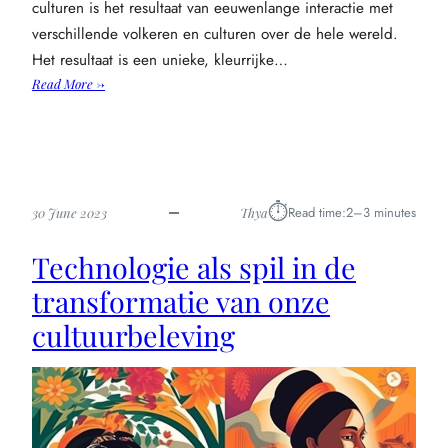
culturen is het resultaat van eeuwenlange interactie met
verschillende volkeren en culturen over de hele wereld.
Het resultaat is een unieke, kleurrijke…
:
Read More →
Samengesmolten
smaken:
de
kleurrijke
cultuurmix
⏱︎
Read time:
2–3 minutes
30 June 2023
Thya
van
nederland
Technologie als spil in de
ontdekt
transformatie van onze
cultuurbeleving