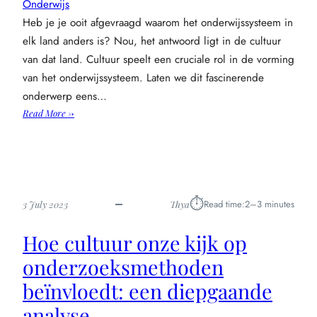
Onderwijs
Heb je je ooit afgevraagd waarom het onderwijssysteem in
elk land anders is? Nou, het antwoord ligt in de cultuur
van dat land. Cultuur speelt een cruciale rol in de vorming
van het onderwijssysteem. Laten we dit fascinerende
onderwerp eens…
:
Read More →
Hoe
cultuur
het
onderwijs
vormt:
⏱︎
Read time:
2–3 minutes
3 July 2023
Thya
een
boeiend
Hoe cultuur onze kijk op
onderzoek
onderzoeksmethoden
beïnvloedt: een diepgaande
analyse