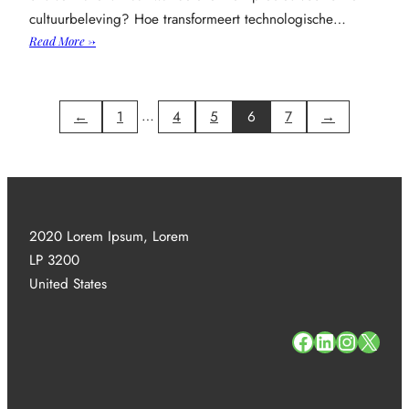
cultuurbeleving? Hoe transformeert technologische…
:
Read More →
Technologie
als
spil
…
←
1
4
5
6
7
→
in
de
transformatie
van
onze
cultuurbeleving
2020 Lorem Ipsum, Lorem
LP 3200
United States
#
#
#
#