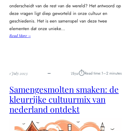
onderscheidt van de rest van de wereld? Het antwoord op
deze vragen ligt diep geworteld in onze cultuur en
geschiedenis. Het is een samenspel van deze twee
elementen dat onze unieke…
:
Read More →
Hoe
cultuur
en
geschiedenis
samen
⏱︎
Read time:
1–2 minutes
1 July 2023
Thya
onze
typisch
Samengesmolten smaken: de
nederlandse
identiteit
kleurrijke cultuurmix van
smeedden
nederland ontdekt