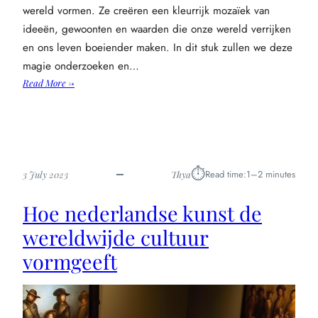
wereld vormen. Ze creëren een kleurrijk mozaïek van
ideeën, gewoonten en waarden die onze wereld verrijken
en ons leven boeiender maken. In dit stuk zullen we deze
magie onderzoeken en…
:
Read More →
Ontdek
de
magie:
hoe
cultuurverschillen
⏱︎
Read time:
1–2 minutes
3 July 2023
Thya
onze
wereld
Hoe nederlandse kunst de
vormen
wereldwijde cultuur
vormgeeft