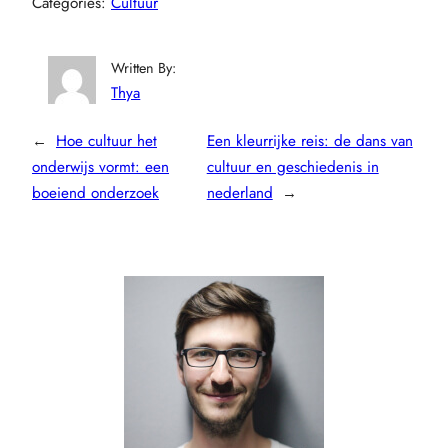
Categories:
Cultuur
Written By:
Thya
←
Hoe cultuur het
Een kleurrijke reis: de dans van
onderwijs vormt: een
cultuur en geschiedenis in
boeiend onderzoek
nederland
→