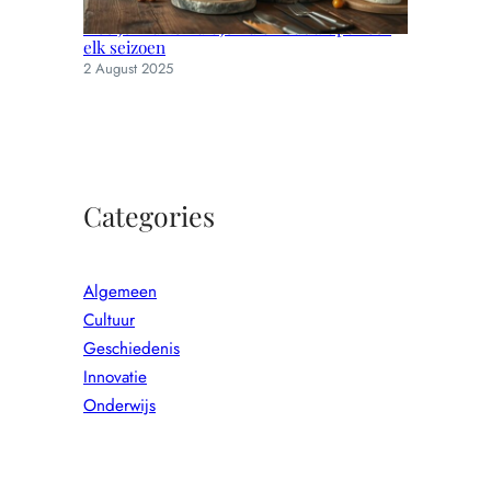
Hoe je muizen uit je huis houdt: tips voor
elk seizoen
2 August 2025
Categories
Algemeen
Cultuur
Geschiedenis
Innovatie
Onderwijs