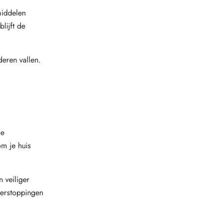
middelen
lijft de
deren vallen.
de
m je huis
 veiliger
verstoppingen