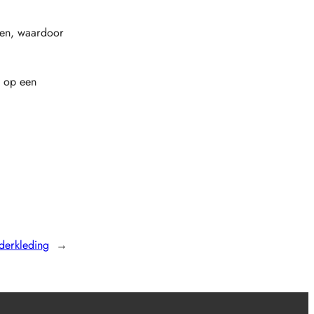
den, waardoor
r op een
derkleding
→