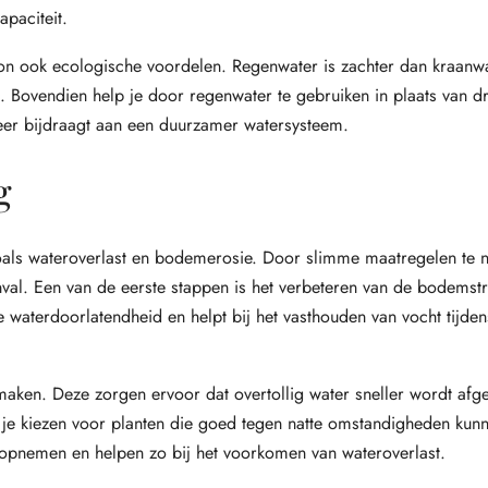
paciteit.
ton ook ecologische voordelen. Regenwater is zachter dan kraanwa
en. Bovendien help je door regenwater te gebruiken in plaats van d
weer bijdraagt aan een duurzamer watersysteem.
g
als wateroverlast en bodemerosie. Door slimme maatregelen te 
nval. Een van de eerste stappen is het verbeteren van de bodemst
 waterdoorlatendheid en helpt bij het vasthouden van vocht tijde
ken. Deze zorgen ervoor dat overtollig water sneller wordt afg
 je kiezen voor planten die goed tegen natte omstandigheden kunn
r opnemen en helpen zo bij het voorkomen van wateroverlast.