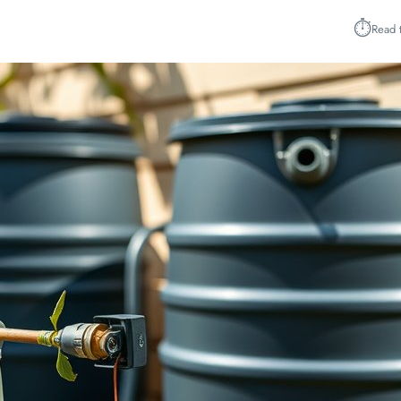
⏱︎
Read 