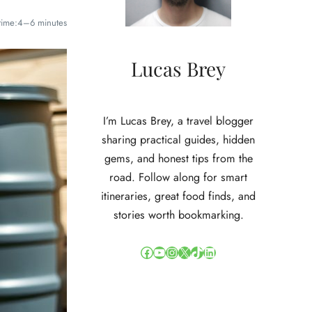
time:
4–6 minutes
Lucas Brey
I’m Lucas Brey, a travel blogger
sharing practical guides, hidden
gems, and honest tips from the
road. Follow along for smart
itineraries, great food finds, and
stories worth bookmarking.
Facebook
YouTube
Instagram
X
TikTok
LinkedIn