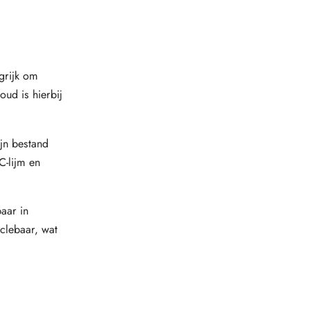
grijk om
ud is hierbij
jn bestand
C-lijm en
aar in
yclebaar, wat