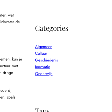
ter, wat
rinkwater de
Categories
Algemeen
Cultuur
nemen, kun je
Geschiedenis
ructuur met
Innovatie
ns droge
Onderwijs
evoerd,
en, zoals
Tags