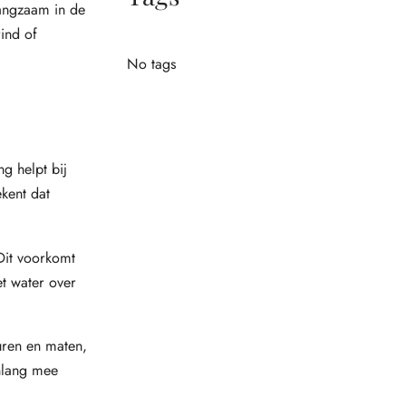
langzaam in de
ind of
No tags
g helpt bij
kent dat
 Dit voorkomt
et water over
euren en maten,
enlang mee