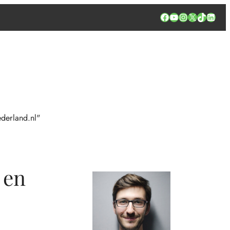
Facebook
YouTube
Instagram
X
TikTok
Linked
derland.nl"
 en