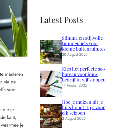
Latest Posts
Slimme en stijlvolle
tuinmeubels voor
kleine buitenruimtes
28 August 2025
Kies het perfecte seo
ste manieren
bureau voor jouw
bedrijf in vijf stappen
n via de
11 August 2025
elfs voor
Hoe je muizen uit je
huis houdt: tips voor
e die je
elk seizoen
nderkant,
2 August 2025
n waarmee je