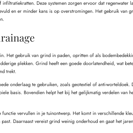
f infiltratiekratten. Deze systemen zorgen ervoor dat regenwater 
vuld en er minder kans is op overstromingen. Het gebruik van gr
n.
drainage
uin. Het gebruik van grind in paden, opritten of als bodembedekkin
odderige plekken. Grind heeft een goede doorlatendheid, wat bete
nd trekt.
ede onderlaag te gebruiken, zoals geotextiel of anti-worteldoek.
iele basis. Bovendien helpt het bij het gelijkmatig verdelen van h
e functie vervullen in je tuinontwerp. Het komt in verschillende kl
uin past. Daarnaast vereist grind weinig onderhoud en gaat het jar