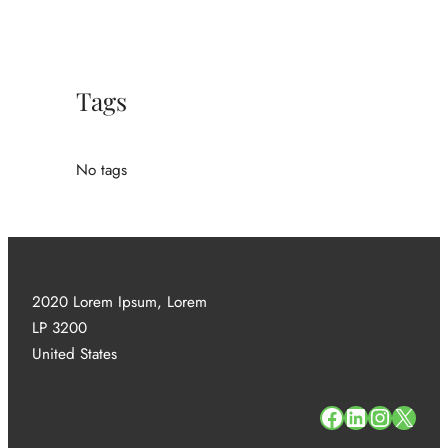
Tags
No tags
2020 Lorem Ipsum, Lorem
LP 3200
United States
#
#
#
#