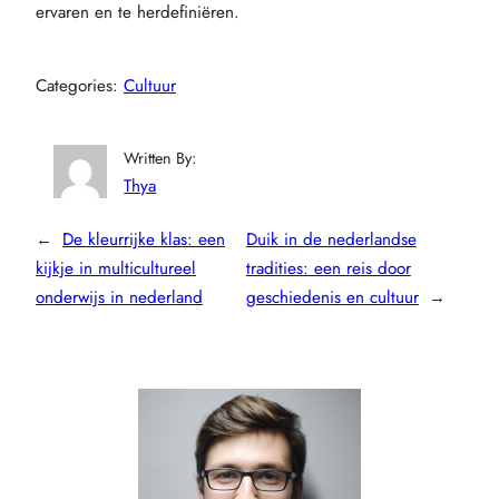
ervaren en te herdefiniëren.
Categories:
Cultuur
Written By:
Thya
←
De kleurrijke klas: een
Duik in de nederlandse
kijkje in multicultureel
tradities: een reis door
onderwijs in nederland
geschiedenis en cultuur
→