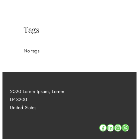
Tags
No tags
2020 Lorem Ipsum, Lorem
LP 3200
United States
#
#
#
#