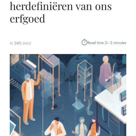
herdefiniëren van ons
erfgoed
⏱︎
Read time:
2–3 minutes
12 July 2023