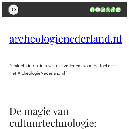
Search
Facebook
YouTube
Instagram
X
TikTok
Linked
archeologienederland.nl
"Ontdek de rijkdom van ons verleden, vorm de toekomst
met ArcheologieNederland.nl"
De magie van
cultuurtechnologie: