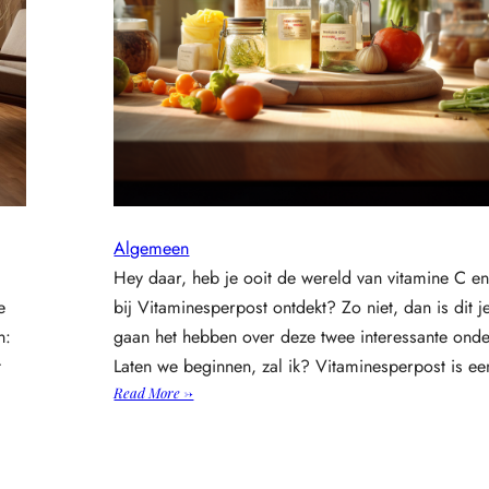
i
j
k
e
r
b
r
o
e
k
Algemeen
m
Hey daar, heb je ooit de wereld van vitamine C e
e
e
bij Vitaminesperpost ontdekt? Zo niet, dan is dit 
t
e
n:
gaan het hebben over deze twee interessante ond
e
t
Laten we beginnen, zal ik? Vitaminesperpost is e
n
:
Read More →
l
O
a
n
n
t
g
d