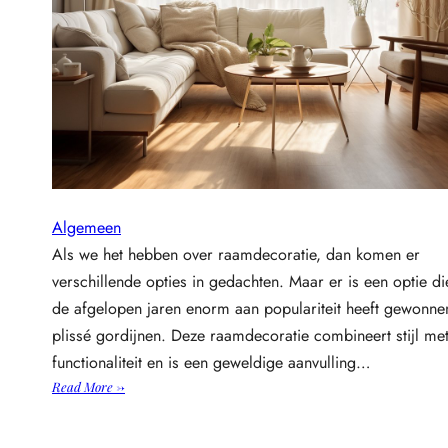
e
l
e
n
t
o
p
p
a
d
Algemeen
e
Als we het hebben over raamdecoratie, dan komen er
l
verschillende opties in gedachten. Maar er is een optie di
l
o
de afgelopen jaren enorm aan populariteit heeft gewonne
c
plissé gordijnen. Deze raamdecoratie combineert stijl me
a
functionaliteit en is een geweldige aanvulling…
t
:
Read More →
i
D
e
e
s