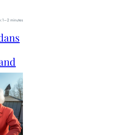
e:
1–2 minutes
 dans
land