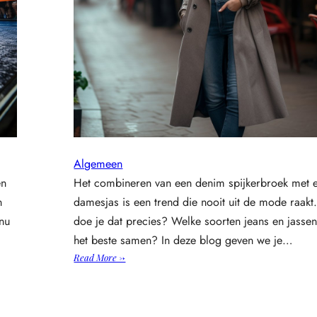
i
n
t
e
g
e
l
s
v
o
Algemeen
o
en
Het combineren van een denim spijkerbroek met 
r
n
damesjas is een trend die nooit uit de mode raak
e
e
 nu
doe je dat precies? Welke soorten jeans en jasse
n
het beste samen? In deze blog geven we je…
s
:
Read More →
t
H
i
o
j
e
l