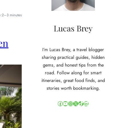
e:
2–3 minutes
Lucas Brey
en
I’m Lucas Brey, a travel blogger
sharing practical guides, hidden
gems, and honest tips from the
road. Follow along for smart
itineraries, great food finds, and
stories worth bookmarking.
Facebook
YouTube
Instagram
X
TikTok
LinkedIn