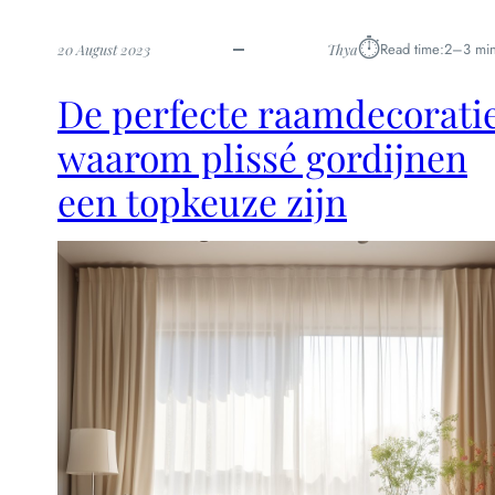
d
e
⏱︎
Read time:
2–3 min
20 August 2023
Thya
k
d
De perfecte raamdecoratie
e
s
waarom plissé gordijnen
p
e
een topkeuze zijn
l
r
e
g
e
l
s
v
a
n
p
a
d