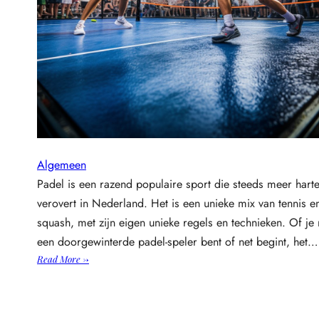
v
a
n
e
e
n
k
o
e
l
Algemeen
w
Padel is een razend populaire sport die steeds meer hart
a
g
verovert in Nederland. Het is een unieke mix van tennis e
e
squash, met zijn eigen unieke regels en technieken. Of je
n
een doorgewinterde padel-speler bent of net begint, het…
?
:
Read More →
O
n
t