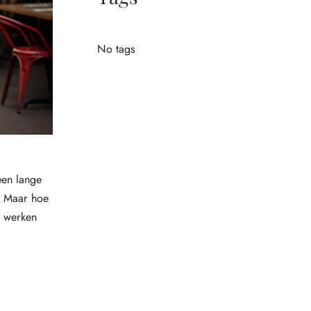
No tags
een lange
t. Maar hoe
n werken