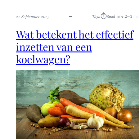
⏱︎
Read time:
2–3 min
22 September 2023
Thya
Wat betekent het effectief
inzetten van een
koelwagen?