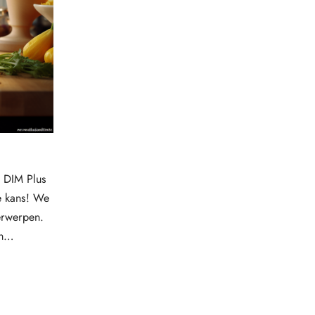
n DIM Plus
je kans! We
erwerpen.
en…