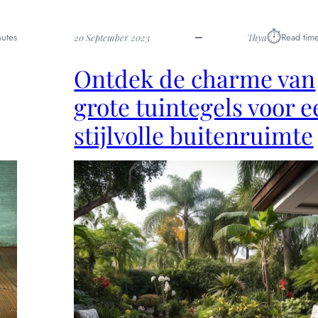
⏱︎
utes
Read tim
20 September 2023
Thya
Ontdek de charme van
grote tuintegels voor e
stijlvolle buitenruimte