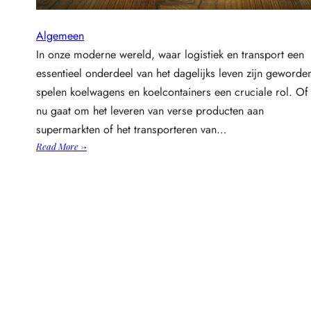
Algemeen
In onze moderne wereld, waar logistiek en transport een
essentieel onderdeel van het dagelijks leven zijn geworde
spelen koelwagens en koelcontainers een cruciale rol. Of
nu gaat om het leveren van verse producten aan
supermarkten of het transporteren van…
:
Read More →
W
a
t
b
e
t
e
k
e
n