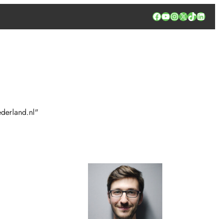
Facebook
YouTube
Instagram
X
TikTok
Linked
derland.nl"