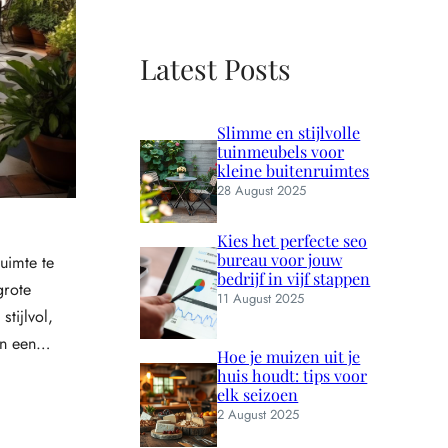
Latest Posts
Slimme en stijlvolle
tuinmeubels voor
kleine buitenruimtes
28 August 2025
Kies het perfecte seo
bureau voor jouw
uimte te
bedrijf in vijf stappen
grote
11 August 2025
stijlvol,
uin een…
Hoe je muizen uit je
huis houdt: tips voor
elk seizoen
2 August 2025