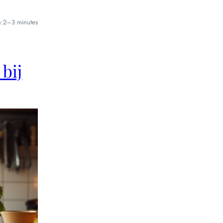
e:
2–3 minutes
bij