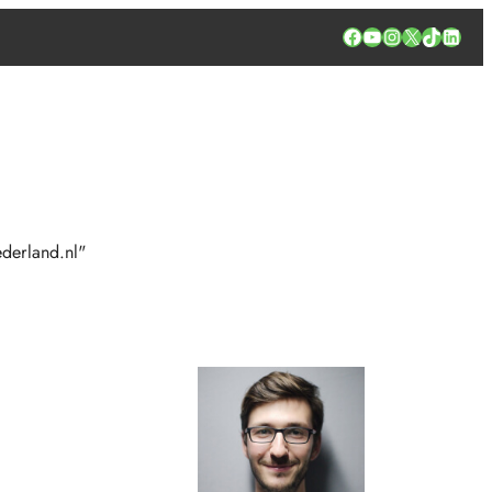
Facebook
YouTube
Instagram
X
TikTok
Linked
derland.nl"