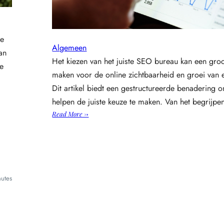
te
Algemeen
an
Het kiezen van het juiste SEO bureau kan een groo
he
maken voor de online zichtbaarheid en groei van e
Dit artikel biedt een gestructureerde benadering o
helpen de juiste keuze te maken. Van het begrijp
:
Read More →
K
i
e
s
h
utes
e
t
p
e
r