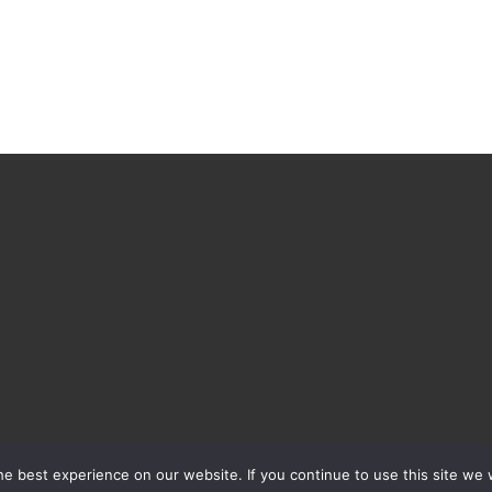
u
w
b
e
d
r
i
j
f
i
n
v
i
j
f
s
t
a
p
p
e best experience on our website. If you continue to use this site we w