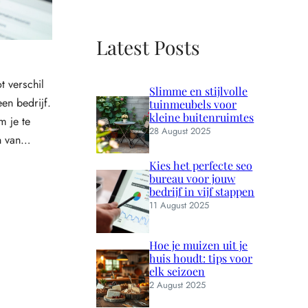
Latest Posts
t verschil
Slimme en stijlvolle
en bedrijf.
tuinmeubels voor
kleine buitenruimtes
m je te
28 August 2025
en van…
Kies het perfecte seo
bureau voor jouw
bedrijf in vijf stappen
11 August 2025
Hoe je muizen uit je
huis houdt: tips voor
elk seizoen
2 August 2025