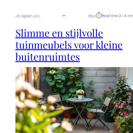
⏱︎
Read time:
2–4 min
28 August 2025
Thya
Slimme en stijlvolle
tuinmeubels voor kleine
buitenruimtes