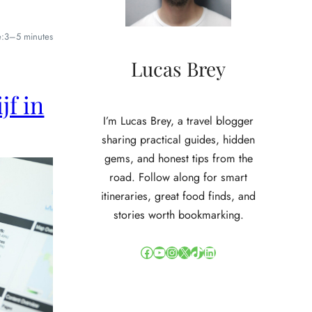
e:
3–5 minutes
Lucas Brey
jf in
I’m Lucas Brey, a travel blogger
sharing practical guides, hidden
gems, and honest tips from the
road. Follow along for smart
itineraries, great food finds, and
stories worth bookmarking.
Facebook
YouTube
Instagram
X
TikTok
LinkedIn