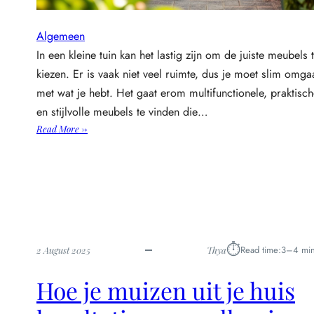
Algemeen
In een kleine tuin kan het lastig zijn om de juiste meubels 
kiezen. Er is vaak niet veel ruimte, dus je moet slim omga
met wat je hebt. Het gaat erom multifunctionele, praktisc
en stijlvolle meubels te vinden die…
:
Read More →
S
l
i
m
m
e
e
⏱︎
Read time:
3–4 min
2 August 2025
Thya
n
s
Hoe je muizen uit je huis
t
i
j