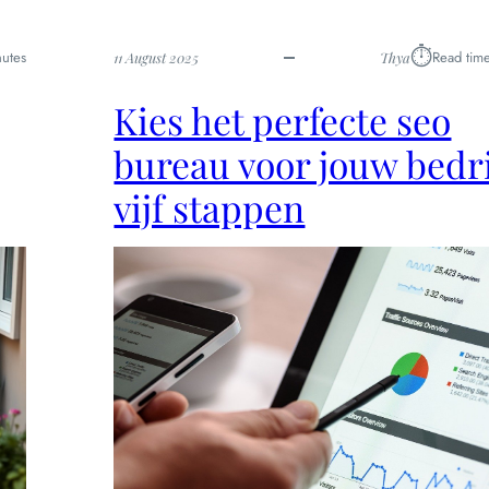
⏱︎
utes
Read tim
11 August 2025
Thya
Kies het perfecte seo
bureau voor jouw bedri
vijf stappen