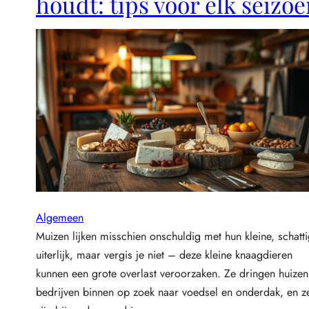
houdt: tips voor elk seizo
l
v
o
l
l
e
t
u
i
n
m
e
u
b
Algemeen
e
Muizen lijken misschien onschuldig met hun kleine, schatt
l
uiterlijk, maar vergis je niet – deze kleine knaagdieren
s
kunnen een grote overlast veroorzaken. Ze dringen huizen
v
o
bedrijven binnen op zoek naar voedsel en onderdak, en z
o