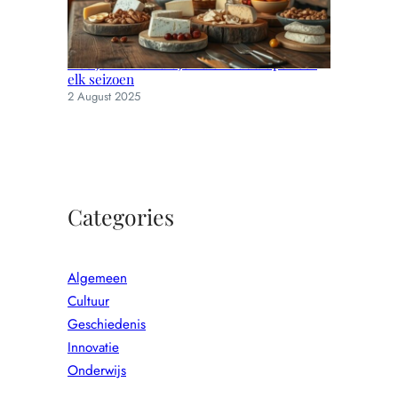
Hoe je muizen uit je huis houdt: tips voor
elk seizoen
2 August 2025
Categories
Algemeen
Cultuur
Geschiedenis
Innovatie
Onderwijs