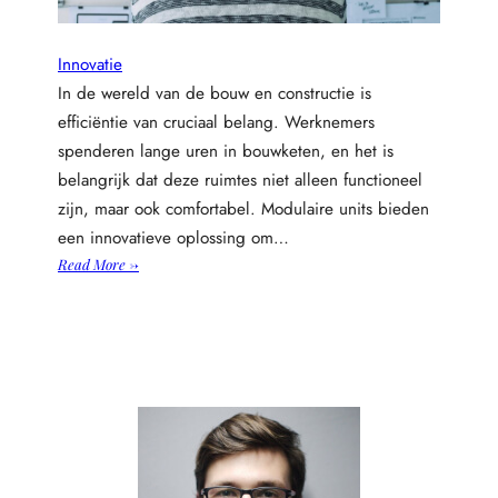
Innovatie
In de wereld van de bouw en constructie is
efficiëntie van cruciaal belang. Werknemers
spenderen lange uren in bouwketen, en het is
belangrijk dat deze ruimtes niet alleen functioneel
zijn, maar ook comfortabel. Modulaire units bieden
een innovatieve oplossing om…
:
Read More →
H
o
e
e
e
n
m
o
d