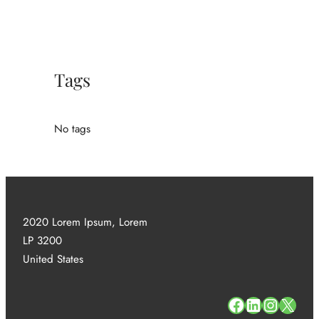
Tags
No tags
2020 Lorem Ipsum, Lorem
LP 3200
United States
#
#
#
#