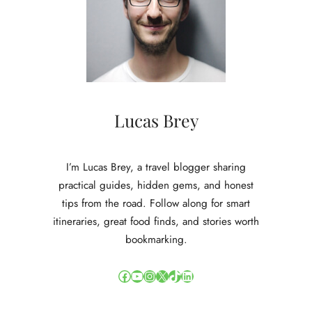
u
l
a
i
r
e
u
n
Lucas Brey
i
t
l
I’m Lucas Brey, a travel blogger sharing
u
practical guides, hidden gems, and honest
x
tips from the road. Follow along for smart
e
itineraries, great food finds, and stories worth
t
o
bookmarking.
e
v
Facebook
YouTube
Instagram
X
TikTok
LinkedIn
o
e