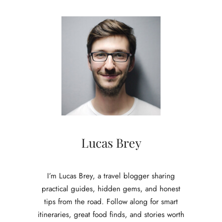
i
n
d
e
d
e
t
a
i
l
s
:
v
Lucas Brey
e
r
k
I’m Lucas Brey, a travel blogger sharing
e
practical guides, hidden gems, and honest
n
tips from the road. Follow along for smart
n
itineraries, great food finds, and stories worth
i